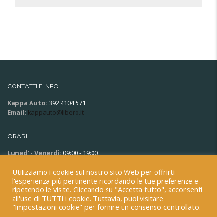
CONTATTI E INFO
Kappa Auto:
392 4104 571
Email:
kappauto@libero.it
ORARI
Luned' - Venerdì:
09:00 - 19:00
Sabato:
09:00 - 13:00
Utilizziamo i cookie sul nostro sito Web per offrirti
Domenica:
Chiuso
l'esperienza più pertinente ricordando le tue preferenze e
ripetendo le visite. Cliccando su "Accetta tutto", acconsenti
all'uso di TUTTI i cookie. Tuttavia, puoi visitare
"Impostazioni cookie" per fornire un consenso controllato.
Copyright © 2025. Kappa Auto – P.Iva 06839290720