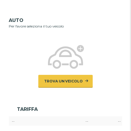
AUTO
Per favore seleziona il tuo veicolo
TROVA UN VEICOLO
TARIFFA
--
--
--