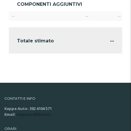
COMPONENTI AGGIUNTIVI
--
--
--
--
Totale stimato
CONTATTI E INFO
Kappa Auto:
392 4104 571
Email:
kappauto@libero.it
ORARI